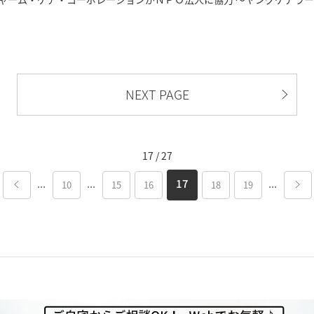
NEXT PAGE
17 / 27
...
...
...
17
10
15
16
18
19