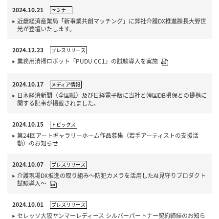
2024.10.21
セミナー
近畿経済産業局「新事業共創マッチング」に弊社介護DX推進課長大野世
光が登壇いたします。
2024.12.23
プレスリリース
業務用清掃ロボット「PUDU CC1」の試験導入を実施
2024.10.17
メディア情報
日本経済新聞（全国紙）及び日経電子版に当社と韓国DB損保との提携に
関する記事が掲載されました。
2024.10.15
トピックス
第24回アートギャラリーホーム作品募集（若手アーティストの支援活
動）のお知らせ
2024.10.07
プレスリリース
介護現場DX推進の取り組み～防犯カメラを活用したAI見守りプロダクト
試験導入～
2024.10.01
プレスリリース
セレッソ大阪ヤンマーレディース シルバーパートナー契約締結のお知ら