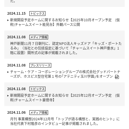
た。
2024.11.15
トピックス
新規開設予定ホームに関するお知らせ【2025年10月オープン予定 (仮
称)チャームスイート能見台】外観パース公開
2024.11.08
メディア情報
神戸新聞11月７日朝刊に、認定NPO法人キッズドア「キッズ・ポートた
るみ」（当社との包括協定に基づいて「チャームスイート神戸垂水」1
階に設置）開所式の記事が掲載されました。
2024.11.08
プレスリリース
チャーム・ケア・コーポレーショングループの株式会社グッドパートナ
ーズが、ホスピス型住宅第１号の｢アテニティ玉川学園｣をオープン
2024.11.08
トピックス
新規開設予定ホームに関するお知らせ【2025年12月オープン予定 (仮
称)チャームスイート豪徳寺】
2024.11.06
メディア情報
月刊 事業構想2024年12月号「トップが語る構想と、実践のヒント」に
当社代表下村隆彦のインタビュー記事が掲載されました。