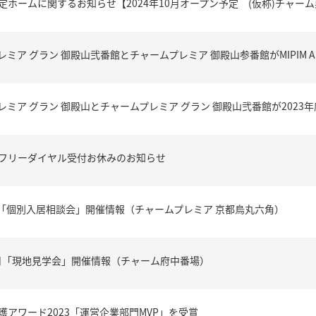
定ホームに関するお知らせ【2024年10月オープン予定 (仮称)チャー
ミア グラン 御殿山弐番館とチャームプレミア 御殿山参番館がMIPIM ASIA
レミア グラン 御殿山とチャームプレミア グラン 御殿山弐番館が2023
フリーダイヤル受付お休みのお知らせ
1月「個別入居相談会」開催情報（チャームプレミア 京都烏丸六角）
11月「現地見学会」開催情報（チャーム府中番場）
護アワード2023「運営企業部門MVP」を受賞