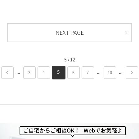
NEXT PAGE
5 / 12
...
...
...
5
3
4
6
7
10