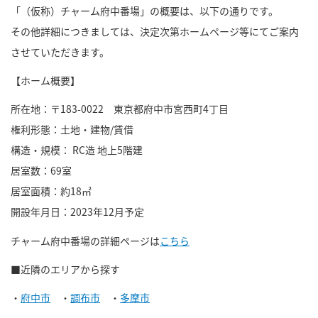
「（仮称）チャーム府中番場」の概要は、以下の通りです。
その他詳細につきましては、決定次第ホームページ等にてご案内
させていただきます。
【ホーム概要】
所在地：〒183-0022 東京都府中市宮西町4丁目
権利形態：土地・建物/賃借
構造・規模： RC造 地上5階建
居室数：69室
居室面積：約18㎡
開設年月日：2023年
12
月予定
チャーム府中番場の詳細ページは
こちら
■近隣のエリアから探す
・
府中市
・
調布市
・
多摩市