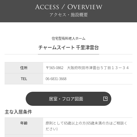
Access / Overview
アクセス・施設概要
住宅型有料老人ホーム
チャームスイート 千里津雲台
住所
〒565-0862 大阪府吹田市津雲台５丁目１３ー３４
TEL
06-6831-3668
居室・フロア図面
主な入居条件
年齢
原則として65歳以上の方(65歳未満の方はご相談く
ださい)