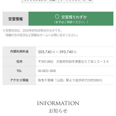
空室残りわずか
空室情報
（まずはご相談ください。）
※空室状況は、2026年8月8日時点のものです。
待機の方の状況など詳細はホームへお問い合せください。
月額利用料金
203,740
393,740
〜
円
円
住所
〒565-0862 大阪府吹田市津雲台５丁目１３ー３４
TEL
06-6831-3668
アクセス情報
阪急千里線「山田」駅より徒歩約7分(約500ｍ)
INFORMATION
お知らせ