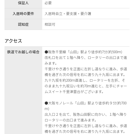
保証人
必要
入居時の要件
入居時自立・要支援・要介護
認知症
相談可
アクセス
鉄道でお越しの場合
●阪急千里線「山田」駅より徒歩約7分(約500ｍ)
改札口を出て１階へ降り、ロータリーの出口まで進
みます。
千里けやき通りを正面に左折し道なりに進み、歩道
橋を過ぎた次の信号を右に渡り九十九坂に出ます。
九十九坂を約200ｍ直進し、ロータリーを左折、そ
のまま九十九坂沿いを約70ｍ進むと、左手にチャー
ムスイート千里津雲台がございます。
●大阪モノレール「山田」駅より徒歩約９分(約700
ｍ)
出入口２を出て、阪急山田駅に向かい、１階へ降り
ロータリーの出口まで進みます。
千里けやき通りを正面に左折し道なりに進み、歩道
橋を過ぎた次の信号を右に渡り九十九坂に出ます。