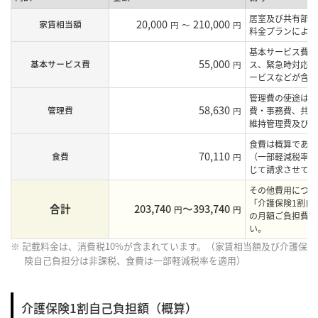
居室及び共有部の
20,000
210,000
家賃相当額
円
～
円
料金プランにより
基本サービス費に
55,000
基本サービス費
円
ス、緊急時対応サ
ービスなどが含ま
管理費の使途は、
58,630
管理費
円
費・事務費、共用
維持管理費及び居
食費は概算であり
70,110
食費
円
（一部軽減税率を
じて請求させてい
その他費用につき
「介護保険1割自
合計
203,740
〜393,740
円
円
の月額ご負担費用
い。
※ 記載料金は、消費税10%が含まれています。（家賃相当額及び介護保
険自己負担分は非課税、食費は一部軽減税率を適用）
介護保険1割自己負担額（概算）