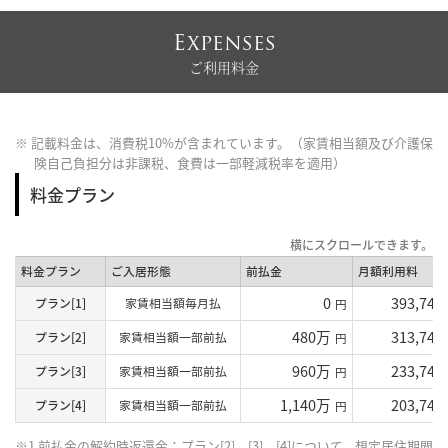
Expenses
ご利用料金
※ 記載料金は、消費税10%が含まれています。（家賃相当額及び介護保
険自己負担分は非課税、食費は一部軽減税率を適用）
料金プラン
料金プラン
ご入居形態
前払金
月額利用料
0
393,740
プラン[1]
家賃相当額毎月払
円
480万
313,740
プラン[2]
家賃相当額一部前払
円
960万
233,740
プラン[3]
家賃相当額一部前払
円
1,140万
203,740
プラン[4]
家賃相当額一部前払
円
※1 前払金の解約時返還金：プラン[2]、[3]、[4]について、想定居住期間