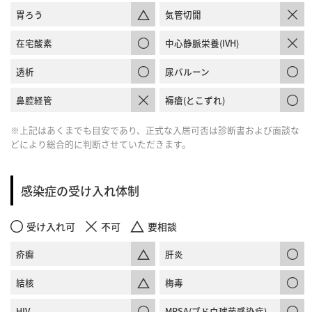
胃ろう
気管切開
在宅酸素
中心静脈栄養(IVH)
透析
尿バルーン
鼻腔経管
褥瘡(とこずれ)
※上記はあくまでも目安であり、正式な入居可否は診断書および面談な
どにより総合的に判断させていただきます。
感染症の受け入れ体制
受け入れ可
不可
要相談
疥癬
肝炎
結核
梅毒
HIV
MRSA(ブドウ球菌感染症)