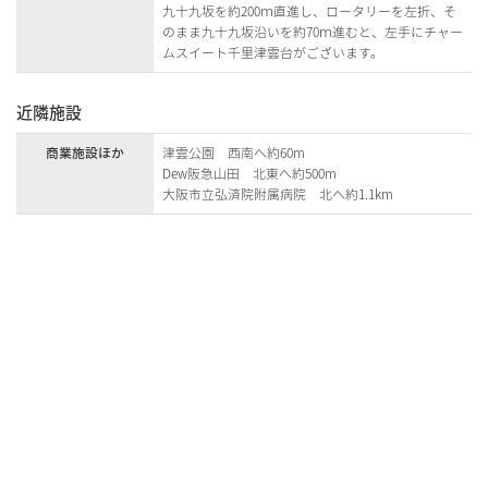
九十九坂を約200ｍ直進し、ロータリーを左折、そ
のまま九十九坂沿いを約70ｍ進むと、左手にチャー
ムスイート千里津雲台がございます。
近隣施設
商業施設ほか
津雲公園 西南へ約60m
Dew阪急山田 北東へ約500m
大阪市立弘済院附属病院 北へ約1.1km