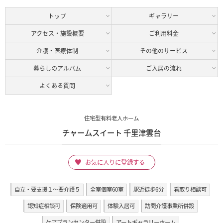
トップ
ギャラリー
アクセス・施設概要
ご利用料金
介護・医療体制
その他のサービス
暮らしのアルバム
ご入居の流れ
よくある質問
住宅型有料老人ホーム
チャームスイート 千里津雲台
お気に入りに登録する
自立・要支援１～要介護５
全室個室60室
駅近徒歩6分
看取り相談可
認知症相談可
保険適用可
体験入居可
訪問介護事業所併設
ケアプランセンター併設
アートギャラリーホーム