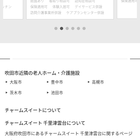
庭園あり
看取り相談可
認知症相談可
保険適用可
キッチン
保険適用可
体験入居可
デイサービス併設
訪問介護事業所併設
ケアプランセンター併設
吹田市近隣の老人ホーム・介護施設
大阪市
豊中市
高槻市
茨木市
池田市
チャームスイートについて
チャームスイート 千里津雲台について
大阪府吹田市にあるチャームスイート 千里津雲台に関するページ