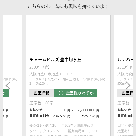
こちらのホームにも興味を持っています
チャームヒルズ 豊中旭ヶ丘
ルナハート
2009年開設
2010年開
大阪府豊中市旭丘１－１３
大阪府吹田
バス停より徒
［アクセス］阪急バス「旭ヶ丘北口」バス停より徒歩約
［アクセス］
3分（約200m）
950m）
ずか
空室残りわずか
空室情報
空室情
居室数：60室
居室数：6
000
前払い金
0
13,500,000
前払い金
円
円
円
〜
240
月額利用料金
206,978
625,738
月額利用料
円
円
円
〜
要支援1～要介護5
全103室夫婦部屋あり
自立・要支
クリニック1Fテナント
調剤薬局1Fテナント
庭園あり