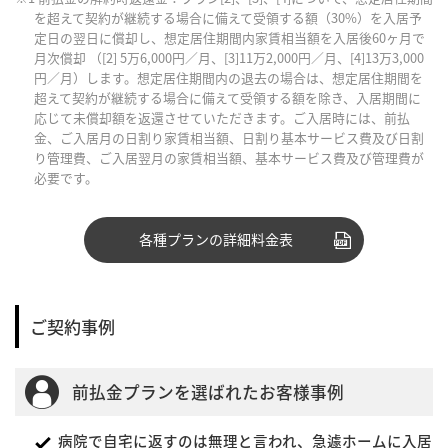
を超えて契約が継続する場合に備えて受領する額（30%）を入居予
定日の翌日に償却し、想定居住期間内家賃相当額を入居後60ヶ月で
月次償却 （[2] 5万6,000円／月、[3]11万2,000円／月、[4]13万3,000
円／月）します。想定居住期間内の退去の場合は、想定居住期間を
超えて契約が継続する場合に備えて受領する額を除き、入居期間に
応じて未償却額を返還させていただきます。ご入居時には、前払
金、ご入居月の日割り家賃相当額、日割り基本サービス費及び日割
り管理費、ご入居翌月の家賃相当額、基本サービス費及び管理費が
必要です。
各種プランの詳細料金表
ご契約事例
前払金プランを選ばれたお客様事例
病院で自宅に返すのは無理と言われ、急遽ホームに入居