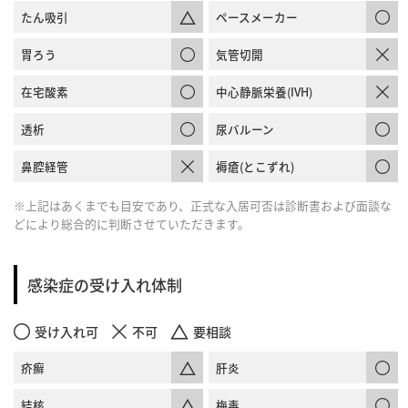
たん吸引
ペースメーカー
胃ろう
気管切開
在宅酸素
中心静脈栄養(IVH)
透析
尿バルーン
鼻腔経管
褥瘡(とこずれ)
※上記はあくまでも目安であり、正式な入居可否は診断書および面談な
どにより総合的に判断させていただきます。
感染症の受け入れ体制
受け入れ可
不可
要相談
疥癬
肝炎
結核
梅毒