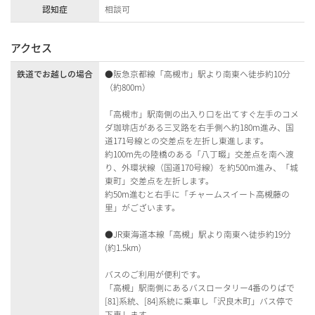
認知症
相談可
アクセス
鉄道でお越しの場合
●阪急京都線「高槻市」駅より南東へ徒歩約10分
（約800m）
「高槻市」駅南側の出入り口を出てすぐ左手のコメ
ダ珈琲店がある三叉路を右手側へ約180m進み、国
道171号線との交差点を左折し東進します。
約100m先の陸橋のある「八丁畷」交差点を南へ渡
り、外環状線（国道170号線）を約500m進み、「城
東町」交差点を左折します。
約50m進むと右手に「チャームスイート高槻藤の
里」がございます。
●JR東海道本線「高槻」駅より南東へ徒歩約19分
(約1.5km)
バスのご利用が便利です。
「高槻」駅南側にあるバスロータリー4番のりばで
[81]系統、[84]系統に乗車し「沢良木町」バス停で
下車します。