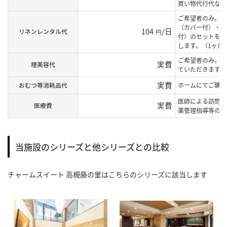
買い物代行代など
ご希望者のみ。提
（カバー付）・シ
104
/日
リネンレンタル代
円
付）のセットを1
します。（1ヶ月
ご希望者のみ。提
実費
理美容代
ていただきます。
実費
おむつ等消耗品代
ホームにてご購入
医師による訪問診
実費
医療費
薬管理指導等の費
当施設のシリーズと他シリーズとの比較
チャームスイート 高槻藤の里
はこちらのシリーズに該当します