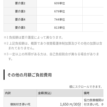
要介護2
609単位
要介護3
679単位
要介護4
744単位
要介護5
813単位
※1 負担額は要介護度によって異なります。
※2 上記負担額は、概算であり夜間看護体制加算及びその他の加算は含
まれておりません。
※3 一定以上の所得がある方は、自己負担割合が異なる場合がありま
す。
その他の月額ご負担費用
内訳
金額(税込)
備考
協力医療機関以外
1,650
/30分
個別付き添い代
円
付き添い代、ホー