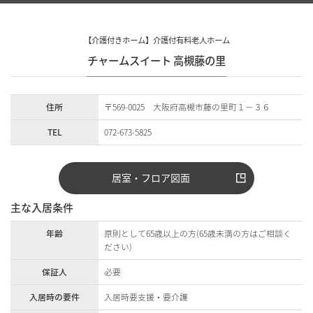
【介護付きホーム】介護付有料老人ホーム
チャームスイート 高槻藤の里
住所
〒569-0025 大阪府高槻市藤の里町１－３６
TEL
072-673-5825
居室・フロア図面
主な入居条件
年齢
原則として65歳以上の方(65歳未満の方はご相談く
ださい)
保証人
必要
入居時の要件
入居時要支援・要介護