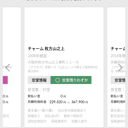
チャーム 枚方山之上
チャーム
2008年開設
2018年開
６
大阪府枚方市山之上東町１１－８
京都府向日
徒歩約4分
［アクセス］京阪バス「山之上」バス停より徒歩約3分
［アクセス］
(約220m)
分（約400m
中
空室残りわずか
空室情報
空室情
居室数：83室
居室数：8
000
前払い金
0
前払い金
円
円
650
月額利用料金
229,520
367,900
月額利用料
円
円
円
〜
要支援1～要介護5
全81室夫婦部屋あり
要支援1～要
相談可
庭園あり
前払金0円
看取り相談可
駅近徒歩5分
認知症相談可
保険適用可
体験入居可
保険適用可