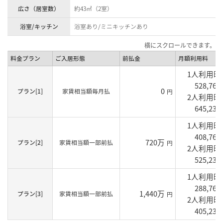
広さ（居室数）
約43㎡（2室）
浴室/キッチン
浴室あり/ミニキッチンあり
料金プラン
ご入居形態
前払金
月額利用料
1人利用
528,760
0
プラン[1]
家賃相当額毎月払
円
2人利用
645,230
1人利用
408,760
720万
プラン[2]
家賃相当額一部前払
円
2人利用
525,230
1人利用
288,760
1,440万
プラン[3]
家賃相当額一部前払
円
2人利用
405,230