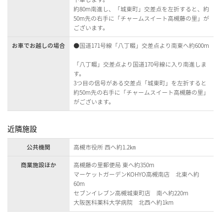
約80m南進し、「城東町」交差点を左折すると、約
50m先の右手に「チャームスイート高槻藤の里」が
ございます。
お車でお越しの場合
●国道171号線「八丁畷」交差点より南東へ約600m
「八丁畷」交差点より国道170号線に入り南進しま
す。
3つ目の信号がある交差点「城東町」を左折すると
約50m先の右手に「チャームスイート高槻藤の里」
がございます。
近隣施設
公共機関
高槻市役所 西へ約1.2㎞
商業施設ほか
高槻藤の里郵便局 東へ約350m
マーケットガーデンKOHYO高槻南店 北東へ約
60m
セブンイレブン高槻城東町店 南へ約220m
大阪医科薬科大学病院 北西へ約1km