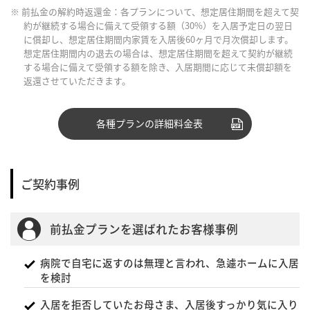
※ 前払金の解約時返還金：各プランについて、想定居住期間を超えて契
約が継続する場合に備えて受領する額（30%）を入居予定日の翌日
に償却し、想定居住期間内家賃を入居後60ヶ月で月次償却します。
想定居住期間内の退去の場合は、想定居住期間を超えて契約が継続
する場合に備えて受領する額を除き、入居期間に応じて未償却額を
返還させていただきます。
各種プランの詳細料金表
ご契約事例
前払金プランを選ばれたお客様事例
病院で自宅に返すのは無理と言われ、急遽ホームに入居
を検討
入居を拒否していたお母さま、入居後すっかり気に入り