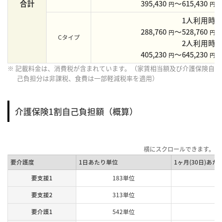
合計
395,430
〜615,430
円
円
1人利用時
288,760
〜528,760
円
円
Cタイプ
2人利用時
405,230
〜645,230
円
円
※ 記載料金は、消費税が含まれています。（家賃相当額及び介護保険自
己負担分は非課税、食費は一部軽減税率を適用）
介護保険1割自己負担額（概算）
要介護度
1日あたり単位
1ヶ月(30日)あた
要支援1
183単位
要支援2
313単位
要介護1
542単位