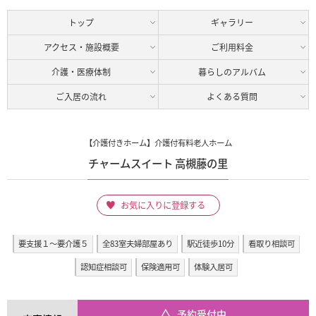
トップ
ギャラリー
アクセス・施設概要
ご利用料金
介護・医療体制
暮らしのアルバム
ご入居の流れ
よくある質問
【介護付きホーム】介護付有料老人ホーム
チャームスイート 高槻藤の里
お気に入りに登録する
要支援１～要介護５
全83室夫婦部屋あり
駅近徒歩10分
看取り相談可
認知症相談可
保険適用可
体験入居可
予約受付中