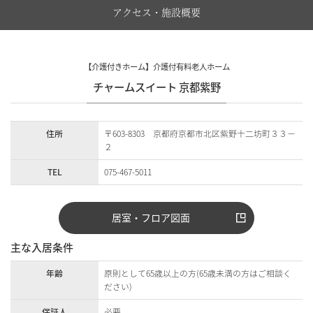
アクセス・施設概要
【介護付きホーム】介護付有料老人ホーム
チャームスイート 京都紫野
住所
〒603-8303 京都府京都市北区紫野十二坊町３３－
２
TEL
075-467-5011
居室・フロア図面
主な入居条件
年齢
原則として65歳以上の方(65歳未満の方はご相談く
ださい)
保証人
必要