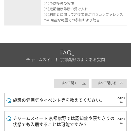
(４)予防接種の実施
(５)定期健康診断の受け入れ
(６)利用者に関して乙従業員が行うカンファレンス
への可能な範囲での参加および助言
Faq
チャームスイート 京都紫野のよくある質問
すべて開く
すべて閉じる
OPEN
施設の雰囲気やイベント等を教えてください。
チャームスイート 京都紫野では認知症や寝たきりの
OPEN
状態でも入居することは可能ですか？