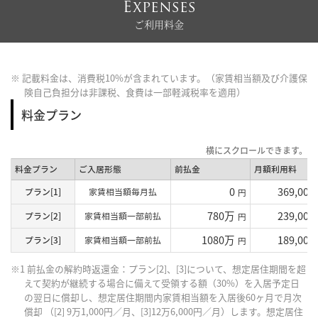
Expenses
ご利用料金
※ 記載料金は、消費税10%が含まれています。（家賃相当額及び介護保
険自己負担分は非課税、食費は一部軽減税率を適用）
料金プラン
料金プラン
ご入居形態
前払金
月額利用料
0
369,000
プラン[1]
家賃相当額毎月払
円
780万
239,000
プラン[2]
家賃相当額一部前払
円
1080万
189,000
プラン[3]
家賃相当額一部前払
円
※1 前払金の解約時返還金：プラン[2]、[3]について、想定居住期間を超
えて契約が継続する場合に備えて受領する額（30%）を入居予定日
の翌日に償却し、想定居住期間内家賃相当額を入居後60ヶ月で月次
償却 （[2] 9万1,000円／月、[3]12万6,000円／月）します。想定居住