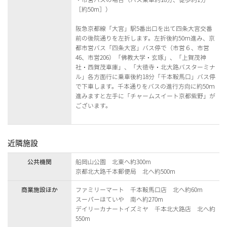
［約50m］）
阪急京都線「大宮」駅5番出口を出て四条大宮交番
前の後院通りを左折します。左折後約50ｍ進み、京
都市営バス「四条大宮」バス停で（市営６、市営
46、市営206）「佛教大学・玄琢」、「上賀茂神
社・西賀茂車庫」、「大徳寺・北大路バスターミナ
ル」各方面行に乗車後約18分「千本鞍馬口」バス停
で下車します。千本通りをバスの進行方向に約50ｍ
進みますと左手に「チャームスイート京都紫野」が
ございます。
近隣施設
公共機関
船岡山公園 北東へ約300m
京都北大路千本郵便局 北へ約500m
商業施設ほか
ファミリーマート 千本鞍馬口店 北へ約60m
スーパーほていや 南へ約270m
デイリーカナートイズミヤ 千本北大路店 北へ約
550m