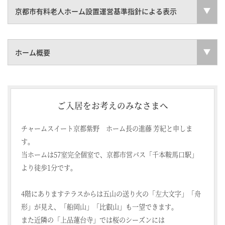
京都市有料老人ホーム設置運営基準指針による表示
ホーム概要
ご入居をお考えのみなさまへ
チャームスイート京都紫野 ホーム長の進藤 芳紀と申しま
す。
当ホームは57室完全個室で、京都市営バス「千本鞍馬口駅」
より徒歩1分です。
4階にありますテラスからは五山の送り火の「左大文字」「舟
形」が見え、「船岡山」「比叡山」も一望できます。
また近隣の「上品蓮台寺」では桜のシーズンには