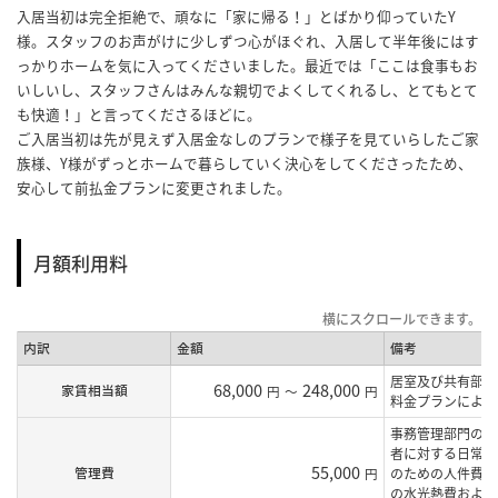
入居当初は完全拒絶で、頑なに「家に帰る！」とばかり仰っていたY
様。スタッフのお声がけに少しずつ心がほぐれ、入居して半年後にはす
っかりホームを気に入ってくださいました。最近では「ここは食事もお
いしいし、スタッフさんはみんな親切でよくしてくれるし、とてもとて
も快適！」と言ってくださるほどに。
ご入居当初は先が見えず入居金なしのプランで様子を見ていらしたご家
族様、Y様がずっとホームで暮らしていく決心をしてくださったため、
安心して前払金プランに変更されました。
月額利用料
内訳
金額
備考
居室及び共有部の
68,000
248,000
家賃相当額
円
～
円
料金プランにより
事務管理部門の人
者に対する日常生
55,000
管理費
円
のための人件費・
の水光熱費および