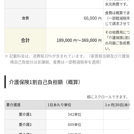
水光熱費です。
食費は概算であり
66,000
食費
円
（一部軽減税率を
じて請求させてい
その他費用につき
「介護保険1割自
合計
189,000
〜369,000
円
円
の月額ご負担費用
い。
※ 記載料金は、消費税10%が含まれています。（家賃相当額及び介護保
険自己負担分は非課税、食費は一部軽減税率を適用）
介護保険1割自己負担額（概算）
要介護度
1日あたり単位
1ヶ月(30日)あた
要介護1
542単位
要介護2
609単位