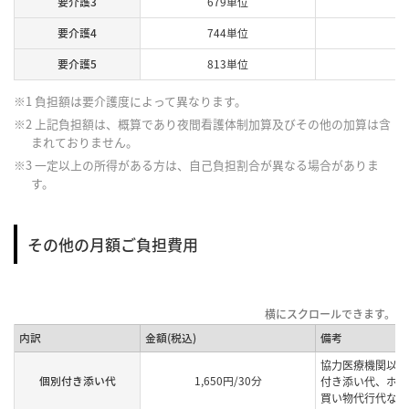
要介護3
679単位
要介護4
744単位
要介護5
813単位
※1 負担額は要介護度によって異なります。
※2 上記負担額は、概算であり夜間看護体制加算及びその他の加算は含
まれておりません。
※3 一定以上の所得がある方は、自己負担割合が異なる場合がありま
す。
その他の月額ご負担費用
内訳
金額(税込)
備考
協力医療機関以外
個別付き添い代
1,650円/30分
付き添い代、ホー
買い物代行代など