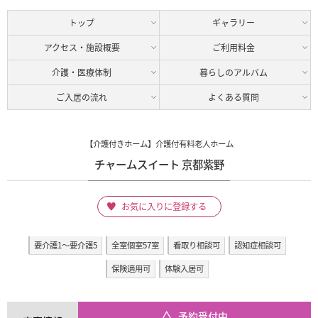
トップ
ギャラリー
アクセス・施設概要
ご利用料金
介護・医療体制
暮らしのアルバム
ご入居の流れ
よくある質問
【介護付きホーム】介護付有料老人ホーム
チャームスイート 京都紫野
お気に入りに登録する
要介護1～要介護5
全室個室57室
看取り相談可
認知症相談可
保険適用可
体験入居可
予約受付中