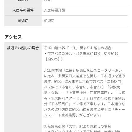
入居時の要件
入居時要介護
認知症
相談可
アクセス
鉄道でお越しの場合
①JR山陰本線「二条」駅よりお越しの場合
・市営バスの場合（バス乗車約13分、徒歩約1分
［約50m］）
JR山陰本線「二条」駅東口を出てロータリー沿い
に進み二条駅東口交差点を左折し、千本通りを進み
ます。約50m進みますと京都市営バス「二条駅前」
バス停で（市営６、市営46、市営206）「佛教大
学・玄琢」、「上賀茂神社・西賀茂車庫」、「大徳
寺・北大路バスターミナル」各方面行に乗車後約13
分「千本鞍馬口」バス停で下車します。千本通りを
バスの進行方向に約50ｍ進みますと左手に「チャー
ムスイート京都紫野」がございます。
②阪急京都線「大宮」駅よりお越しの場合
・市営バスの場合（バス乗車約18分、徒歩約1分