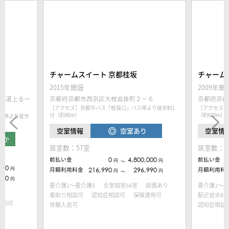
チャームスイート 京都桂坂
チャーム
2015年開設
2009年開
街道上る一
京都府京都市西京区大枝沓掛町２−６
京都府京都
［アクセス］京都市バス「桂坂口」バス停より徒歩約1
［アクセス］
分（約80m）
（約600m）
ス停より徒歩
空室あり
空室情報
空室情
ずか
居室数：57室
居室数：5
前払い金
0
4,800,000
前払い金
円
円
〜
000
円
月額利用料金
216,990
296,990
月額利用料
円
円
〜
740
円
要介護1～要介護5
全室個室64室
庭園あり
要介護1～要
看取り相談可
認知症相談可
保険適用可
駅近徒歩8分
適用可
体験入居可
認知症相談