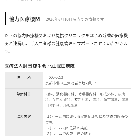
協力医療機関
2026年8月10日時点での情報です。
以下の協力医療機関および提携クリニックをはじめ近隣の医療機
関と連携し、ご入居者様の健康管理をサポートさせていただきま
す。
医療法人財団 康生会 北山武田病院
住 所
〒603-8053
京都市北区上賀茂岩ケ垣内町 99
診療科目
内科、消化器内科、循環器内科、形成外科、皮膚
科、美容皮膚科、整形外科、歯科、矯正歯科、歯科
口腔外科、小児歯科
協力内容
(１)ホーム内における定期健康相談及び訪問診療の
実施
(２)ホーム内の往診の実施
(３)ホームでの死亡時の確認