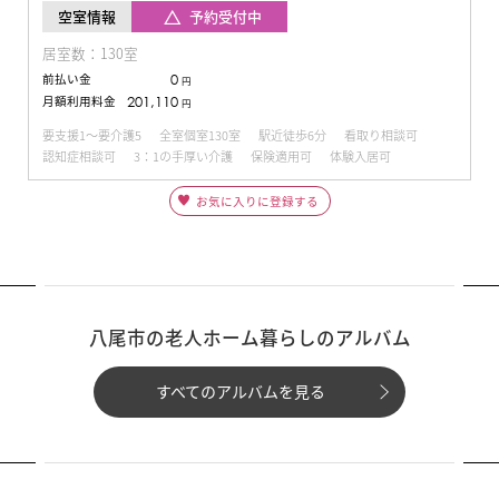
予約受付中
空室情報
居室数：130室
前払い金
0
円
月額利用料金
201,110
円
要支援1～要介護5
全室個室130室
駅近徒歩6分
看取り相談可
認知症相談可
3：1の手厚い介護
保険適用可
体験入居可
お気に入りに登録する
八尾市の老人ホーム暮らしのアルバム
すべてのアルバムを見る