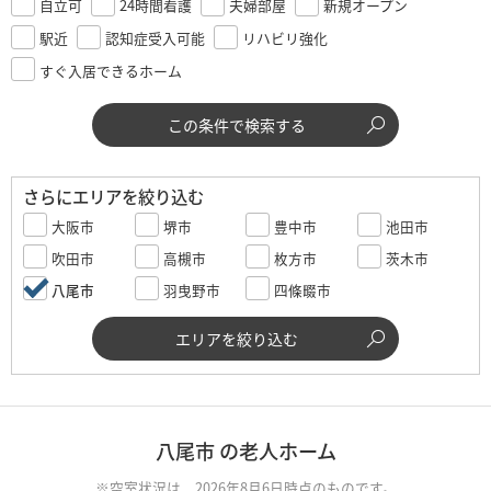
自立可
24時間看護
夫婦部屋
新規オープン
駅近
認知症受入可能
リハビリ強化
すぐ入居できるホーム
この条件で検索する
さらにエリアを絞り込む
大阪市
堺市
豊中市
池田市
吹田市
高槻市
枚方市
茨木市
八尾市
羽曳野市
四條畷市
エリアを絞り込む
八尾市 の老人ホーム
※空室状況は、2026年8月6日時点のものです。