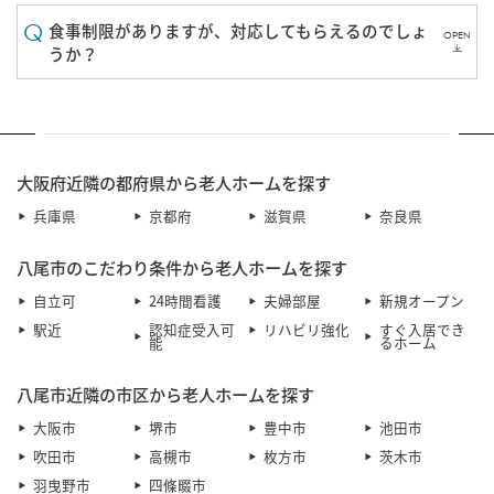
食事制限がありますが、対応してもらえるのでしょ
OPEN
うか？
大阪府近隣の都府県から老人ホームを探す
兵庫県
京都府
滋賀県
奈良県
八尾市のこだわり条件から老人ホームを探す
自立可
24時間看護
夫婦部屋
新規オープン
駅近
認知症受入可
リハビリ強化
すぐ入居でき
能
るホーム
八尾市近隣の市区から老人ホームを探す
大阪市
堺市
豊中市
池田市
吹田市
高槻市
枚方市
茨木市
羽曳野市
四條畷市