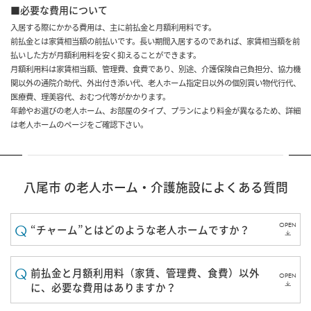
■必要な費用について
入居する際にかかる費用は、主に前払金と月額利用料です。
前払金とは家賃相当額の前払いです。長い期間入居するのであれば、家賃相当額を前
払いした方が月額利用料を安く抑えることができます。
月額利用料は家賃相当額、管理費、食費であり、別途、介護保険自己負担分、協力機
関以外の通院介助代、外出付き添い代、老人ホーム指定日以外の個別買い物代行代、
医療費、理美容代、おむつ代等がかかります。
年齢やお選びの老人ホーム、お部屋のタイプ、プランにより料金が異なるため、詳細
は老人ホームのページをご確認下さい。
八尾市 の老人ホーム・介護施設によくある質問
OPEN
“チャーム”とはどのような老人ホームですか？
前払金と月額利用料（家賃、管理費、食費）以外
OPEN
に、必要な費用はありますか？