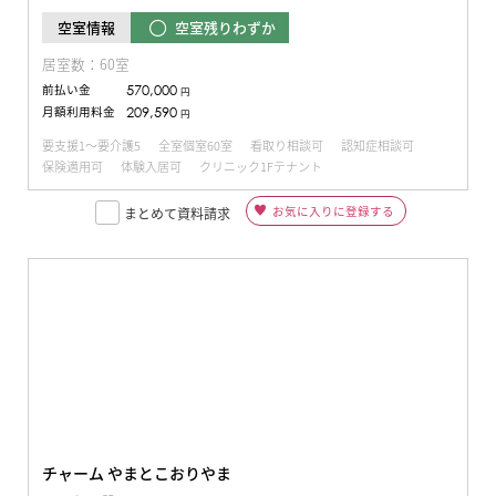
空室残りわずか
空室情報
居室数：60室
前払い金
570,000
円
月額利用料金
209,590
円
要支援1～要介護5
全室個室60室
看取り相談可
認知症相談可
保険適用可
体験入居可
クリニック1Fテナント
お気に入りに登録する
まとめて資料請求
チャーム やまとこおりやま