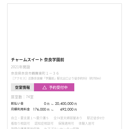
チャームスイート 奈良学園前
2021年開設
奈良県奈良市鶴舞東町１−３６
［アクセス］近鉄奈良線「学園前」駅北出口より徒歩約9分（約700m）
予約受付中
空室情報
居室数：74室
前払い金
0
20,400,000
円
円
〜
月額利用料金
176,000
692,000
円
円
〜
自立・要支援１～要介護５
全74室夫婦部屋あり
駅近徒歩9分
看取り相談可
認知症相談可
保険適用可
体験入居可
訪問介護事業所併設
ケアプランセンター併設