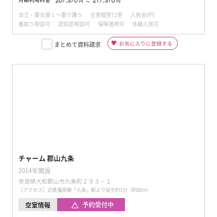
207,370
217,370
円
円
〜
自立・要支援１～要介護５
全室個室72室
入居金0円
看取り相談可
認知症相談可
保険適用可
体験入居可
お気に入りに登録する
まとめて資料請求
チャーム 郡山九条
2014年開設
奈良県大和郡山市九条町２９３−１
［アクセス］近鉄橿原線「九条」駅より徒歩約1分（約80m）
予約受付中
空室情報