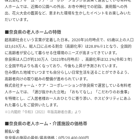
株式会社チャーム・ケア・コーポレーションが奈良県で運営している有料老
人ホームでは、近隣の公園への外出、お寺や神社での初詣、美術館への外
出、花火大会の鑑賞など、恵まれた環境を生かしたイベントをお楽しみいた
だいています。
■奈良県の老人ホームの特徴
超高齢社会という言葉が定着した日本。2020年10月時点で、65歳以上の人口
は3,619万人、総人口に占める割合（高齢化率）は28.8%※1となり、全国的
に高齢者が安心して暮らせる住環境のニーズが高まってきています。
奈良県は人口が約130万人（2023年6月時点）、高齢化率は32.1%(令和３年)
と全国平均よりも高くなっており、今後も上昇が予測されています。
住み慣れた地域でいつまでも自分らしい日常生活を送ることができるよう、
高齢者向けの取り組みの整備が進められています。
株式会社チャーム・ケア・コーポレーションが奈良県で運営している有料老
人ホームでは、「選び抜かれた立地」「おもてなし」「こだわりのお食事」
を特徴とし、ご入居者様お一人おひとりに寄り添い、ホスピタリティにあふ
れた暮らしをご提供いたします。
※1 内閣府「令和3（2021）年版高齢者白書」より
■奈良県の老人ホーム・介護施設の価格帯
前払い金
奈良県の施設の最低/最高価格：0円/20,400,000円