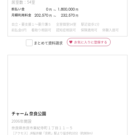
居室数：54室
前払い金
0
1,800,000
円
円
〜
月額利用料金
202,570
232,570
円
円
〜
自立・要支援１～要介護５
全室個室54室
駅近徒歩1分
前払金0円
看取り相談可
認知症相談可
保険適用可
体験入居可
お気に入りに登録する
まとめて資料請求
チャーム 奈良公園
2006年開設
奈良県奈良市東紀寺町１丁目１１−５
［アクセス］JR桜井線「京終」駅より徒歩約10分（約800ｍ）