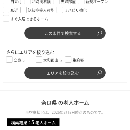
自立可
24時間看護
夫婦部屋
新規オープン
駅近
認知症受入可能
リハビリ強化
すぐ入居できるホーム
この条件で検索する
さらにエリアを絞り込む
奈良市
大和郡山市
生駒郡
エリアを絞り込む
奈良県 の老人ホーム
※空室状況は、2026年8月8日時点のものです。
5
検索結果：
老人ホーム