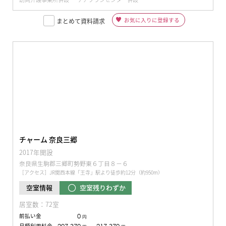
お気に入りに登録する
まとめて資料請求
チャーム 奈良三郷
2017年開設
奈良県生駒郡三郷町勢野東６丁目８−６
［アクセス］JR関西本線「王寺」駅より徒歩約12分（約950m）
空室残りわずか
空室情報
居室数：72室
前払い金
0
円
月額利用料金