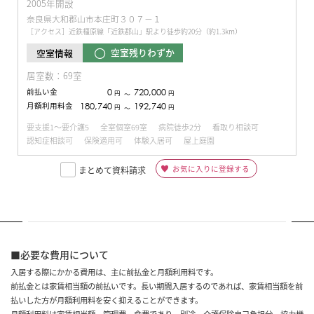
2005年開設
奈良県大和郡山市本庄町３０７−１
［アクセス］近鉄橿原線「近鉄郡山」駅より徒歩約20分（約1.3km）
空室残りわずか
空室情報
居室数：69室
前払い金
0
720,000
円
円
〜
月額利用料金
180,740
192,740
円
円
〜
要支援1～要介護5
全室個室69室
病院徒歩2分
看取り相談可
認知症相談可
保険適用可
体験入居可
屋上庭園
お気に入りに登録する
まとめて資料請求
■必要な費用について
入居する際にかかる費用は、主に前払金と月額利用料です。
前払金とは家賃相当額の前払いです。長い期間入居するのであれば、家賃相当額を前
払いした方が月額利用料を安く抑えることができます。