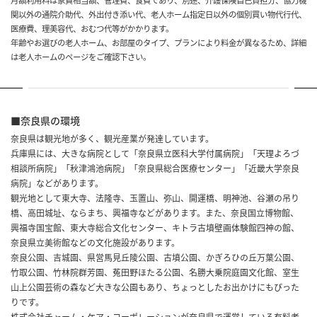
月額利用料は家賃相当額、管理費、食費であり、別途、介護保険自己負担分、協力機
関以外の通院介助代、外出付き添い代、老人ホーム指定日以外の個別買い物代行代、
医療費、理美容代、おむつ代等がかかります。
年齢やお選びの老人ホーム、お部屋のタイプ、プランにより料金が異なるため、詳細
は老人ホームのページをご確認下さい。
■奈良県の環境
奈良県は観光地が多く、観光産業が発達しています。
兵庫県には、大きな病院として「奈良県立医科大学付属病院」「天理よろづ
相談所病院」「秋津鴻池病院」「奈良県総合医療センター」「近畿大学奈良
病院」などがあります。
観光地として東大寺、法隆寺、玉置山、弥山、開運橋、明神池、谷瀬の吊り
橋、高田城址、ならまち、興福寺などがあります。また、奈良国立博物館、
興福寺国宝館、東大寺総合文化センター、キトラ古墳壁画体験館四神の館、
奈良県立美術館などの文化施設があります。
奈良公園、吉城園、県営馬見丘陵公園、古墳公園、かぎろひの丘万葉公園、
竹取公園、竹林院群芳園、菟田野ほたる公園、名勝大乗院庭園文化館、室生
山上公園芸術の森など大きな公園もあり、ちょっとしたお出かけにもぴった
りです。