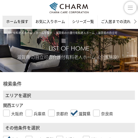
ホームを探す
お気に入りホーム
シリーズ一覧
ご入居までの流れ
介護付有料老人ホーム
ホームを探す
滋賀県の介護付有料老人ホーム
滋賀県の自立可
LIST OF HOME
滋賀県 の自立可の介護付有料老人ホーム（介護施設）
検索条件
エリアを選択
関西エリア
大阪府
兵庫県
京都府
滋賀県
奈良県
その他条件を選択