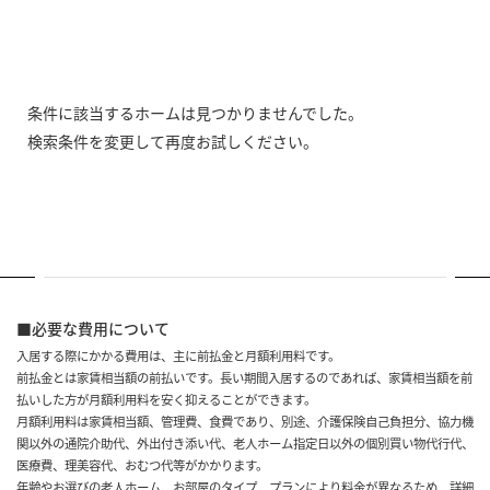
条件に該当するホームは見つかりませんでした。
検索条件を変更して再度お試しください。
■必要な費用について
入居する際にかかる費用は、主に前払金と月額利用料です。
前払金とは家賃相当額の前払いです。長い期間入居するのであれば、家賃相当額を前
払いした方が月額利用料を安く抑えることができます。
月額利用料は家賃相当額、管理費、食費であり、別途、介護保険自己負担分、協力機
関以外の通院介助代、外出付き添い代、老人ホーム指定日以外の個別買い物代行代、
医療費、理美容代、おむつ代等がかかります。
年齢やお選びの老人ホーム、お部屋のタイプ、プランにより料金が異なるため、詳細