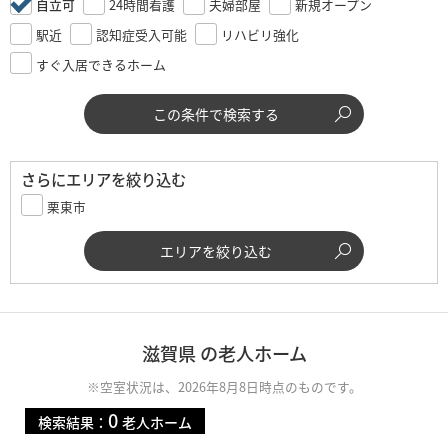
自立可
24時間看護
夫婦部屋
新規オープン
駅近
認知症受入可能
リハビリ強化
すぐ入居できるホーム
この条件で検索する
さらにエリアを絞り込む
栗東市
エリアを絞り込む
滋賀県 の老人ホーム
※空室状況は、2026年8月8日時点のものです。
0
検索結果：
老人ホーム