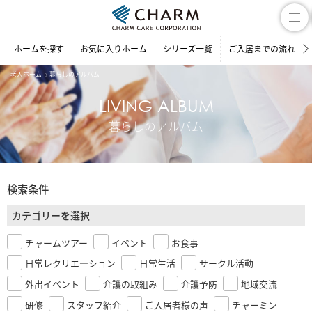
ホームを探す
お気に入りホーム
シリーズ一覧
ご入居までの流れ
老人ホーム
暮らしのアルバム
LIVING ALBUM
暮らしのアルバム
検索条件
カテゴリーを選択
チャームツアー
イベント
お食事
日常レクリエ―ション
日常生活
サークル活動
外出イベント
介護の取組み
介護予防
地域交流
研修
スタッフ紹介
ご入居者様の声
チャーミン