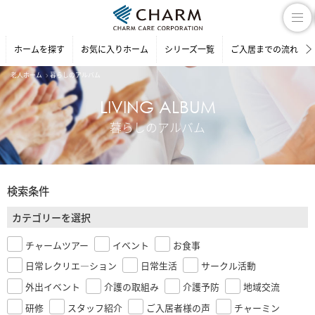
ホームを探す
お気に入りホーム
シリーズ一覧
ご入居までの流れ
老人ホーム
暮らしのアルバム
LIVING ALBUM
暮らしのアルバム
検索条件
カテゴリーを選択
チャームツアー
イベント
お食事
日常レクリエ―ション
日常生活
サークル活動
外出イベント
介護の取組み
介護予防
地域交流
研修
スタッフ紹介
ご入居者様の声
チャーミン