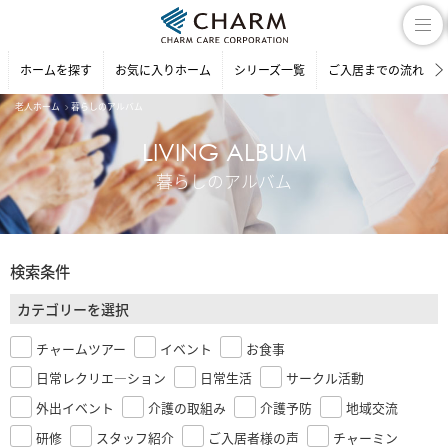
ホームを探す
お気に入りホーム
シリーズ一覧
ご入居までの流れ
老人ホーム
暮らしのアルバム
LIVING ALBUM
暮らしのアルバム
検索条件
カテゴリーを選択
チャームツアー
イベント
お食事
日常レクリエ―ション
日常生活
サークル活動
外出イベント
介護の取組み
介護予防
地域交流
研修
スタッフ紹介
ご入居者様の声
チャーミン