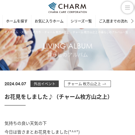
ホームを探す
お気に入りホーム
シリーズ一覧
ご入居までの流れ
老人ホーム
大阪府
枚方市
チャーム 枚方山之上
チャーム 枚方山之上 の暮らしのアルバム一覧
お
LIVING ALBUM
暮らしのアルバム
2024.04.07
外出イベント
チャーム 枚方山之上
お花見をしました♪（チャーム枚方山之上）
気持ちの良い天気の下
今日は皆さまとお花見をしました(*^^*)