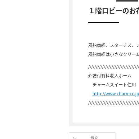
１階ロビーのお
風船唐綿、スターチス、
風船唐綿は小さなクリー
////////////////////////////////
介護付有料老人ホーム
チャームスイート仁川
http://www.charmcc.j
////////////////////////////////
戻る