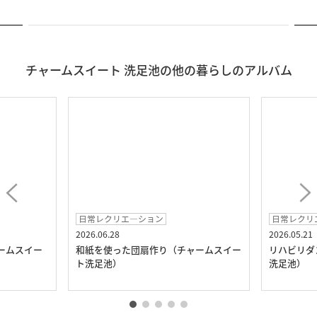
チャームスイート 洗足池の他の暮らしのアルバム
日常レクリエ―ション
日常レクリ
2026.06.28
2026.05.21
ームスイー
和紙を使った団扇作り（チャームスイー
リハビリダ
ト洗足池）
洗足池）