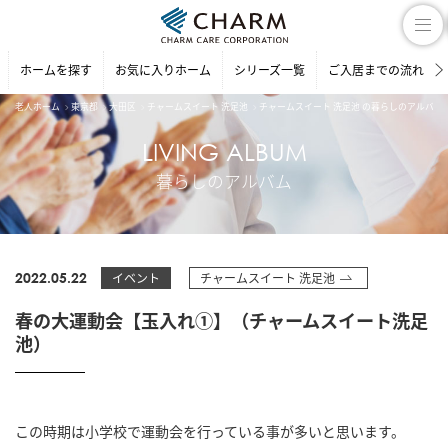
ホームを探す
お気に入りホーム
シリーズ一覧
ご入居までの流れ
老人ホーム
東京都
大田区
チャームスイート 洗足池
チャームスイート 洗足池 の暮らしのアルバム
LIVING ALBUM
暮らしのアルバム
2022.05.22
イベント
チャームスイート 洗足池
春の大運動会【玉入れ①】（チャームスイート洗足
池）
この時期は小学校で運動会を行っている事が多いと思います。