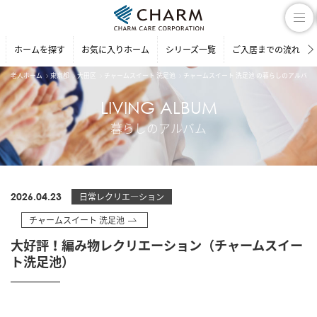
ホームを探す
お気に入りホーム
シリーズ一覧
ご入居までの流れ
老人ホーム
東京都
大田区
チャームスイート 洗足池
チャームスイート 洗足池 の暮らしのアルバム
LIVING ALBUM
暮らしのアルバム
2026.04.23
日常レクリエ―ション
チャームスイート 洗足池
大好評！編み物レクリエーション（チャームスイー
ト洗足池）