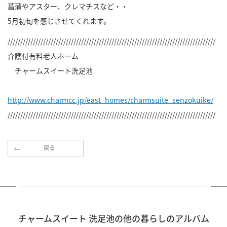
菖蒲やアスター、クレマチスなど・・
5月初旬を感じさせてくれます。
//////////////////////////////////////////////////////////////////////////////////
介護付有料老人ホーム
チャームスイート洗足池
http://www.charmcc.jp/east_homes/charmsuite_senzokuike/
//////////////////////////////////////////////////////////////////////////////////
戻る
チャームスイート 洗足池の他の暮らしのアルバム