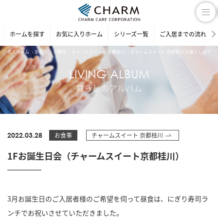
ホームを探す
お気に入りホーム
シリーズ一覧
ご入居までの流れ
老人ホーム
京都府
京都市
チャームスイート 京都桂川
チャームスイート 京都桂川 の暮らしのアル
LIVING ALBUM
暮らしのアルバム
2022.03.28
お食事
チャームスイート 京都桂川
1Fお誕生日会（チャームスイート京都桂川）
3月お誕生日のご入居者様のご希望を伺って昼食は、にぎり寿司ラ
ンチでお祝いさせていただきました。