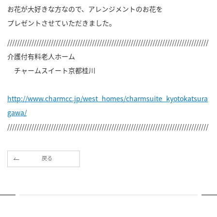
お花が大好きな方なので、アレンジメントのお花を
プレゼントさせていただきました。
///////////////////////////////////////////////////////////////////////////////////
介護付有料老人ホーム
チャームスイート京都桂川
http://www.charmcc.jp/west_homes/charmsuite_kyotokatsura
gawa/
///////////////////////////////////////////////////////////////////////////////////
戻る