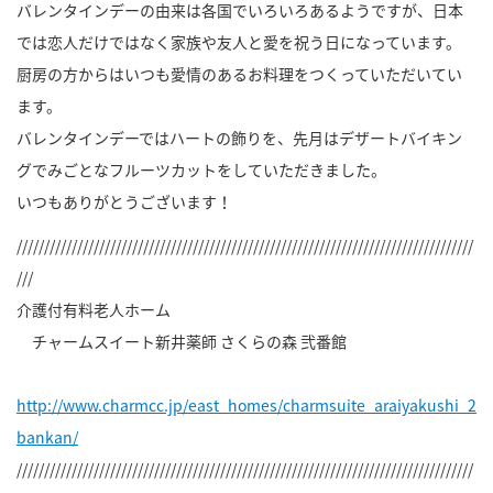
バレンタインデーの由来は各国でいろいろあるようですが、日本
では恋人だけではなく家族や友人と愛を祝う日になっています。
厨房の方からはいつも愛情のあるお料理をつくっていただいてい
ます。
バレンタインデーではハートの飾りを、先月はデザートバイキン
グでみごとなフルーツカットをしていただきました。
いつもありがとうございます！
///////////////////////////////////////////////////////////////////////////////////
///
介護付有料老人ホーム
チャームスイート新井薬師 さくらの森 弐番館
http://www.charmcc.jp/east_homes/charmsuite_araiyakushi_2
bankan/
///////////////////////////////////////////////////////////////////////////////////