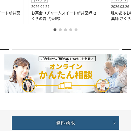
イベント
イベント
2026.04.24
2026.03.26
イート新井薬
お茶会（チャームスイート新井薬師 さ
味のあるお
くらの森 弐番館）
薬師 さく
資料請求