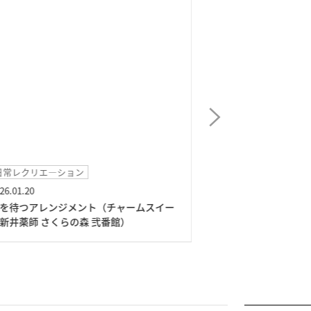
日常レクリエ―ション
イベント
26.01.20
2025.12.21
を待つアレンジメント（チャームスイー
クリスマス会（チ
新井薬師 さくらの森 弐番館）
さくらの森 弐番館