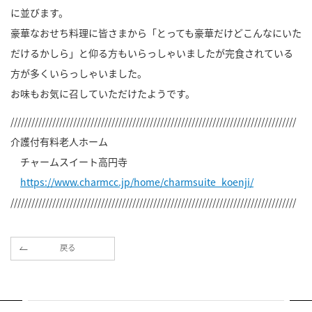
に並びます。
豪華なおせち料理に皆さまから「とっても豪華だけどこんなにいた
だけるかしら」と仰る方もいらっしゃいましたが完食されている
方が多くいらっしゃいました。
お味もお気に召していただけたようです。
//////////////////////////////////////////////////////////////////////////////////
介護付有料老人ホーム
チャームスイート高円寺
https://www.charmcc.jp/home/charmsuite_koenji/
//////////////////////////////////////////////////////////////////////////////////
戻る