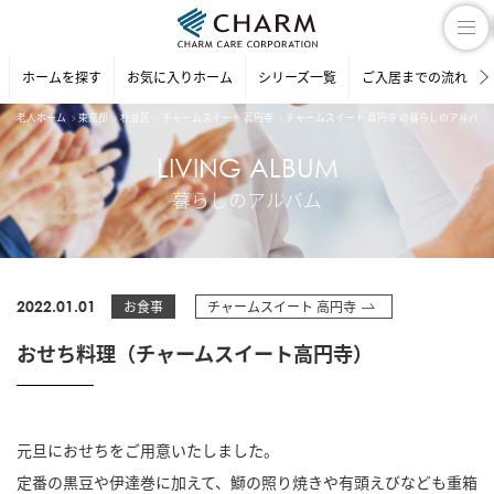
ホームを探す
お気に入りホーム
シリーズ一覧
ご入居までの流れ
老人ホーム
東京都
杉並区
チャームスイート 高円寺
チャームスイート 高円寺 の暮らしのアルバム
LIVING ALBUM
暮らしのアルバム
2022.01.01
お食事
チャームスイート 高円寺
おせち料理（チャームスイート高円寺）
元旦におせちをご用意いたしました。
定番の黒豆や伊達巻に加えて、鰤の照り焼きや有頭えびなども重箱