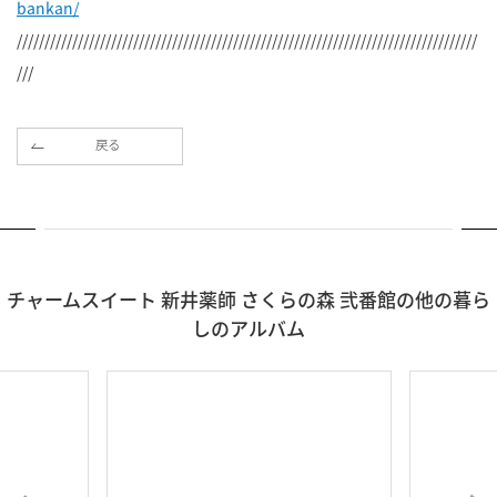
bankan/
///////////////////////////////////////////////////////////////////////////////////
///
戻る
チャームスイート 新井薬師 さくらの森 弐番館の他の暮ら
しのアルバム