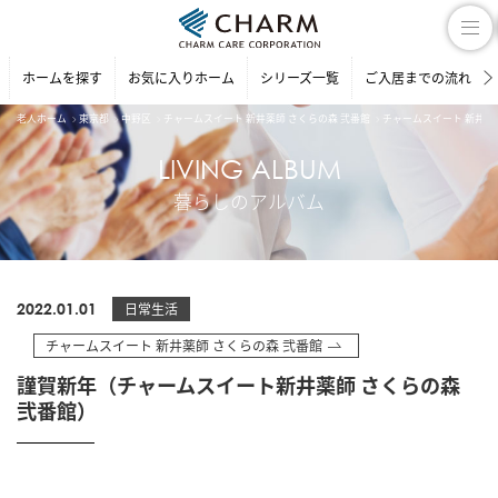
ホームを探す
お気に入りホーム
シリーズ一覧
ご入居までの流れ
老人ホーム
東京都
中野区
チャームスイート 新井薬師 さくらの森 弐番館
チャームスイート 新井薬
LIVING ALBUM
暮らしのアルバム
2022.01.01
日常生活
チャームスイート 新井薬師 さくらの森 弐番館
謹賀新年（チャームスイート新井薬師 さくらの森
弐番館）