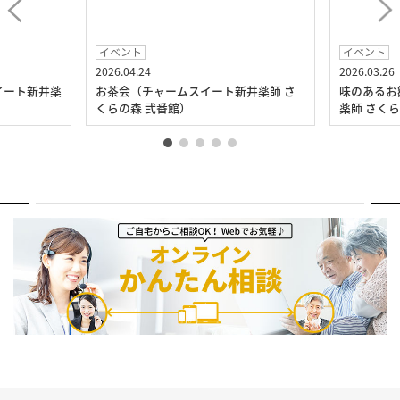
イベント
イベント
2026.04.24
2026.03.26
イート新井薬
お茶会（チャームスイート新井薬師 さ
味のあるお
くらの森 弐番館）
薬師 さく