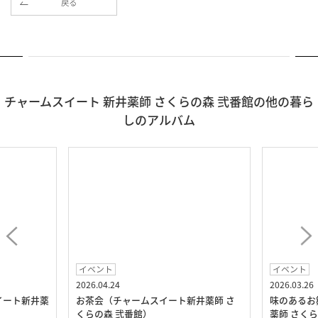
戻る
チャームスイート 新井薬師 さくらの森 弐番館の他の暮ら
しのアルバム
イベント
イベント
2026.04.24
2026.03.26
イート新井薬
お茶会（チャームスイート新井薬師 さ
味のあるお
くらの森 弐番館）
薬師 さく