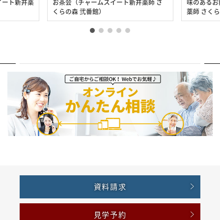
イート新井薬
お茶会（チャームスイート新井薬師 さ
味のあるお
くらの森 弐番館）
薬師 さく
資料請求
見学予約