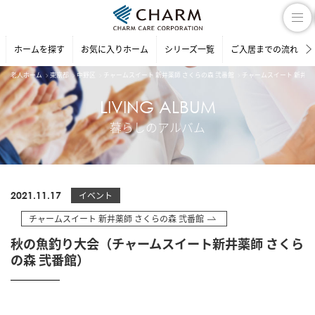
ホームを探す
お気に入りホーム
シリーズ一覧
ご入居までの流れ
老人ホーム
東京都
中野区
チャームスイート 新井薬師 さくらの森 弐番館
チャームスイート 新井薬
LIVING ALBUM
暮らしのアルバム
2021.11.17
イベント
チャームスイート 新井薬師 さくらの森 弐番館
秋の魚釣り大会（チャームスイート新井薬師 さくら
の森 弐番館）