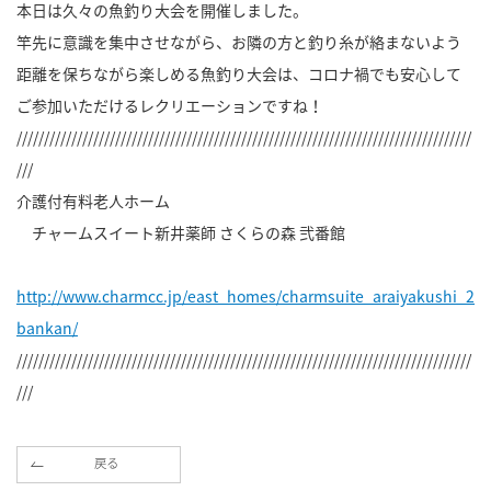
本日は久々の魚釣り大会を開催しました。
竿先に意識を集中させながら、お隣の方と釣り糸が絡まないよう
距離を保ちながら楽しめる魚釣り大会は、コロナ禍でも安心して
ご参加いただけるレクリエーションですね！
///////////////////////////////////////////////////////////////////////////////////
///
介護付有料老人ホーム
チャームスイート新井薬師 さくらの森 弐番館
http://www.charmcc.jp/east_homes/charmsuite_araiyakushi_2
bankan/
///////////////////////////////////////////////////////////////////////////////////
///
戻る