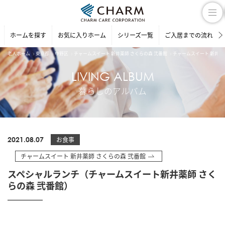
ホームを探す
お気に入りホーム
シリーズ一覧
ご入居までの流れ
老人ホーム
東京都
中野区
チャームスイート 新井薬師 さくらの森 弐番館
チャームスイート 新井薬
LIVING ALBUM
暮らしのアルバム
2021.08.07
お食事
チャームスイート 新井薬師 さくらの森 弐番館
スペシャルランチ（チャームスイート新井薬師 さく
らの森 弐番館）