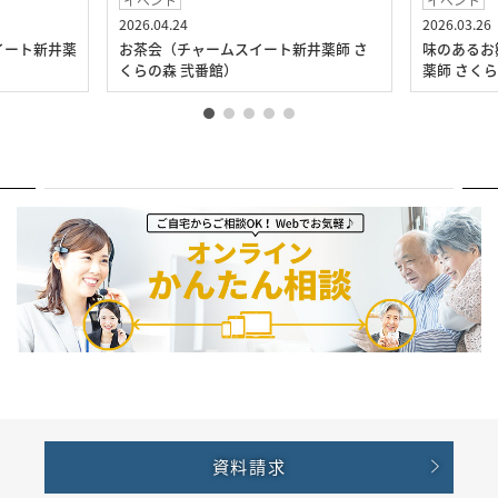
イベント
イベント
2026.04.24
2026.03.26
イート新井薬
お茶会（チャームスイート新井薬師 さ
味のあるお
くらの森 弐番館）
薬師 さく
資料請求