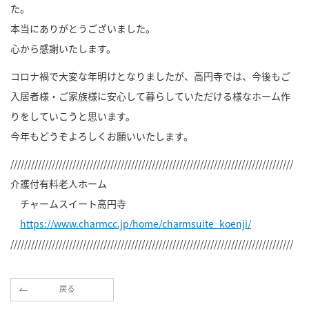
た。
本当にありがとうございました。
心から感謝いたします。
コロナ禍で大変な年明けとなりましたが、高円寺では、今後もご
入居者様・ご家族様に安心して暮らしていただける様なホーム作
りをしていこうと思います。
今年もどうぞよろしくお願いいたします。
//////////////////////////////////////////////////////////////////////////////////
介護付有料老人ホーム
チャームスイート高円寺
https://www.charmcc.jp/home/charmsuite_koenji/
//////////////////////////////////////////////////////////////////////////////////
戻る