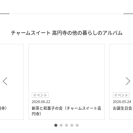
チャームスイート 高円寺の他の暮らしのアルバム
イベント
イベント
2026.06.22
2026.05.24
円寺）
新茶と和菓子の会（チャームスイート高
お誕生日会
円寺）