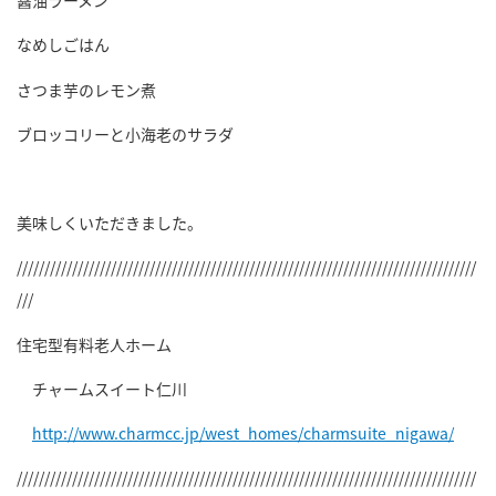
醤油ラーメン
なめしごはん
さつま芋のレモン煮
ブロッコリーと小海老のサラダ
美味しくいただきました。
///////////////////////////////////////////////////////////////////////////////////
///
住宅型有料老人ホーム
チャームスイート仁川
http://www.charmcc.jp/west_homes/charmsuite_nigawa/
///////////////////////////////////////////////////////////////////////////////////