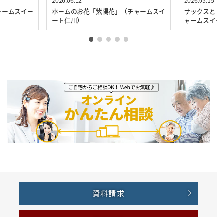
2026.06.12
2026.05.15
ャームスイー
ホームのお花「紫陽花」（チャームスイ
サックスと
ート仁川）
ャームスイ
資料請求