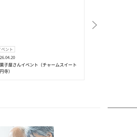
イベント
お食事
26.04.20
2026.03.15
菓子屋さんイベント（チャームスイート
春の行楽弁当（チ
円寺）