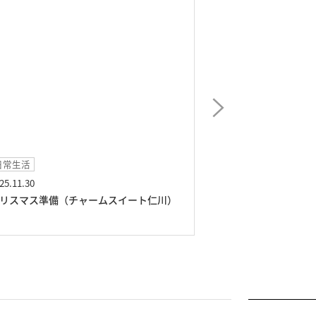
日常生活
日常生活
25.11.30
2025.04.03
リスマス準備（チャームスイート仁川）
春の訪れ（チャー