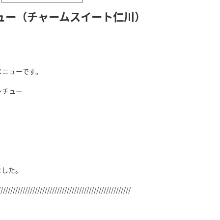
ュー（チャームスイート仁川）
メニューです。
シチュー
ました。
//////////////////////////////////////////////////////