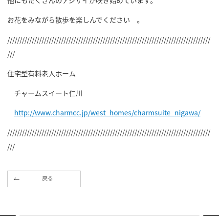
他にもたくさんのアジサイが咲き始めています。
お花をみながら散歩を楽しんでください 。
///////////////////////////////////////////////////////////////////////////////////
///
住宅型有料老人ホーム
チャームスイート仁川
http://www.charmcc.jp/west_homes/charmsuite_nigawa/
///////////////////////////////////////////////////////////////////////////////////
///
戻る