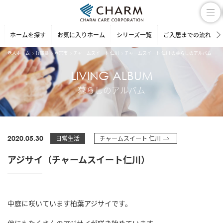
ホームを探す
お気に入りホーム
シリーズ一覧
ご入居までの流れ
老人ホーム
兵庫県
西宮市
チャームスイート 仁川
チャームスイート 仁川 の暮らしのアルバム一覧
LIVING ALBUM
暮らしのアルバム
2020.05.30
日常生活
チャームスイート 仁川
アジサイ（チャームスイート仁川）
中庭に咲いています柏葉アジサイです。