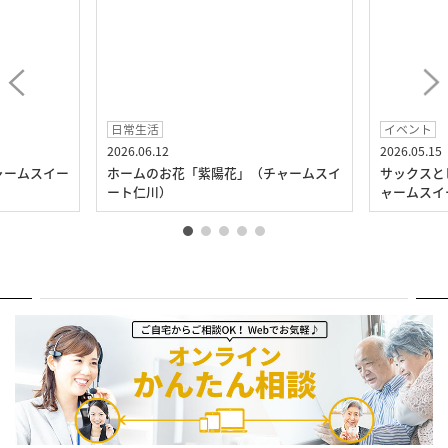
日常生活
イベント
2026.06.12
2026.05.15
ャームスイー
ホームのお花「紫陽花」（チャームスイ
サックスと
ート仁川）
ャームスイ