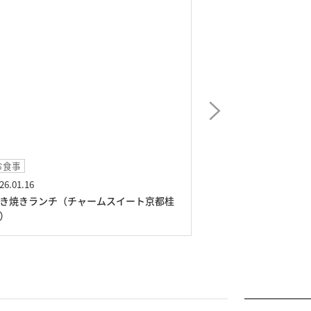
食事
イベント
6.01.16
2025.12.24
き焼きランチ（チャームスイート京都桂
クリスマスイベン
）
都桂川）