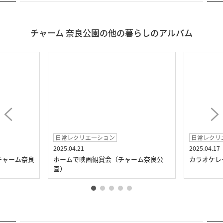
チャーム 奈良公園の他の暮らしのアルバム
日常レクリエ―ション
日常レクリ
2025.04.21
2025.04.17
チャーム奈良
ホームで映画観賞会（チャーム奈良公
カラオケレ
園）