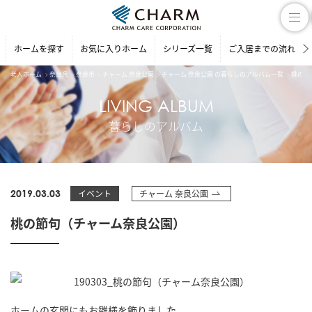
ホームを探す
お気に入りホーム
シリーズ一覧
ご入居までの流れ
老人ホーム
奈良県
奈良市
チャーム 奈良公園
チャーム 奈良公園 の暮らしのアルバム一覧
桃の節
LIVING ALBUM
暮らしのアルバム
2019.03.03
イベント
チャーム 奈良公園
桃の節句（チャーム奈良公園）
ホームの玄関にもお雛様を飾りました。