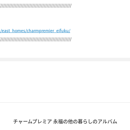
//////////////////////////////////////////////////
p/east_homes/charmpremier_eifuku/
//////////////////////////////////////////////////
チャームプレミア 永福の他の暮らしのアルバム