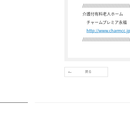
////////////////////////////////
介護付有料老人ホーム
チャームプレミア永福
http://www.charmcc.j
////////////////////////////////
戻る