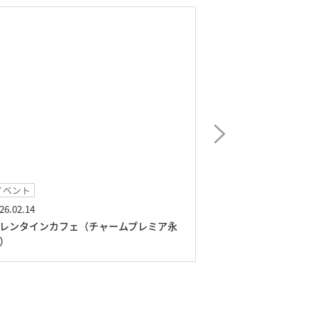
イベント
イベント
26.02.14
2026.01.02
レンタインカフェ（チャームプレミア永
琴曲コンサート（
）