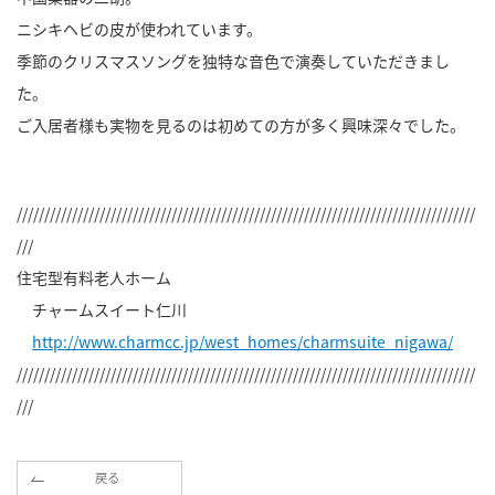
ニシキヘビの皮が使われています。
季節のクリスマスソングを独特な音色で演奏していただきまし
た。
ご入居者様も実物を見るのは初めての方が多く興味深々でした。
///////////////////////////////////////////////////////////////////////////////////
///
住宅型有料老人ホーム
チャームスイート仁川
http://www.charmcc.jp/west_homes/charmsuite_nigawa/
///////////////////////////////////////////////////////////////////////////////////
///
戻る