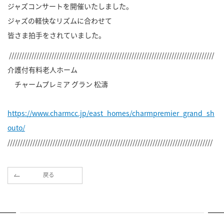
ジャズコンサートを開催いたしました。
ジャズの軽快なリズムに合わせて
皆さま拍手をされていました。
//////////////////////////////////////////////////////////////////////////////////
介護付有料老人ホーム
チャームプレミア グラン 松濤
https://www.charmcc.jp/east_homes/charmpremier_grand_sh
outo/
//////////////////////////////////////////////////////////////////////////////////
戻る