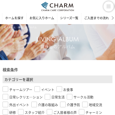
ホームを探す
お気に入りホーム
シリーズ一覧
ご入居までの流れ
老人ホーム
暮らしのアルバム
LIVING ALBUM
暮らしのアルバム
検索条件
カテゴリーを選択
チャームツアー
イベント
お食事
日常レクリエ―ション
日常生活
サークル活動
外出イベント
介護の取組み
介護予防
地域交流
研修
スタッフ紹介
ご入居者様の声
チャーミン