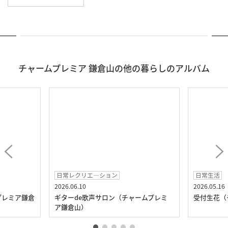
チャームプレミア 鎌倉山の他の暮らしのアルバム
日常レクリエ―ション
日常生活
2026.06.10
2026.05.16
プレミア鎌倉
ギターde歌声サロン（チャームプレミ
受付生花（
ア鎌倉山）