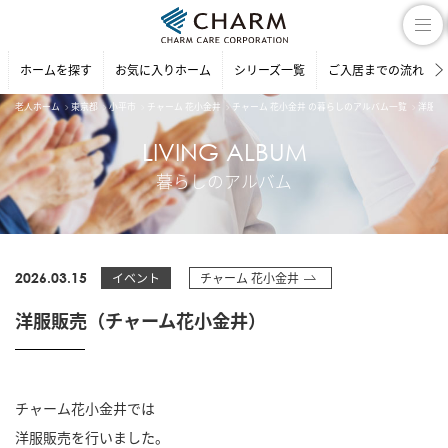
ホームを探す
お気に入りホーム
シリーズ一覧
ご入居までの流れ
老人ホーム
東京都
小平市
チャーム 花小金井
チャーム 花小金井 の暮らしのアルバム一覧
洋服販
LIVING ALBUM
暮らしのアルバム
2026.03.15
イベント
チャーム 花小金井
洋服販売（チャーム花小金井）
チャーム花小金井では
洋服販売を行いました。