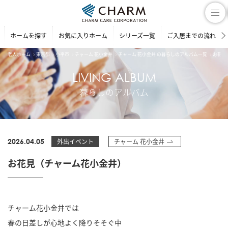
ホームを探す
お気に入りホーム
シリーズ一覧
ご入居までの流れ
老人ホーム
東京都
小平市
チャーム 花小金井
チャーム 花小金井 の暮らしのアルバム一覧
お花見
LIVING ALBUM
暮らしのアルバム
2026.04.05
外出イベント
チャーム 花小金井
お花見（チャーム花小金井）
チャーム花小金井では
春の日差しが心地よく降りそそぐ中