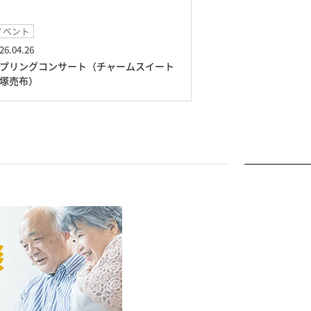
イベント
2026.03.10
ンサート（チャームスイート
豪華！握りずしレク（チャー
塚売布）