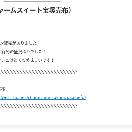
ャームスイート宝塚売布）
パン販売がありました！
大行列の盛況ぶりでした！
ッシュはとても美味しいです！
/////////////////////////////////////////////////////
売布
p/west_homes/charmsuite_takarazukamefu/
/////////////////////////////////////////////////////