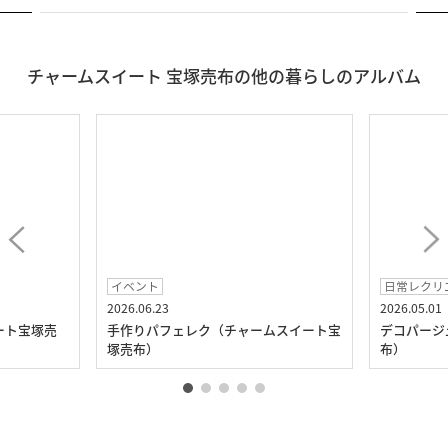
チャームスイート 宝塚売布の他の暮らしのアルバム
イベント
日常レクリ
2026.06.23
2026.05.01
ート宝塚売
手作りパフェレク（チャームスイート宝
デコパージ
塚売布）
布）