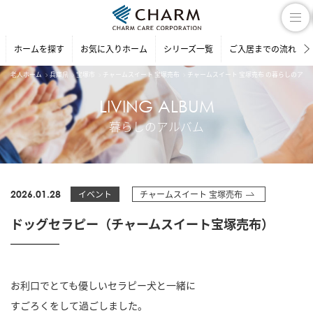
ホームを探す
お気に入りホーム
シリーズ一覧
ご入居までの流れ
老人ホーム
兵庫県
宝塚市
チャームスイート 宝塚売布
チャームスイート 宝塚売布 の暮らしのアル
LIVING ALBUM
暮らしのアルバム
2026.01.28
イベント
チャームスイート 宝塚売布
ドッグセラピー（チャームスイート宝塚売布）
お利口でとても優しいセラピー犬と一緒に
すごろくをして過ごしました。