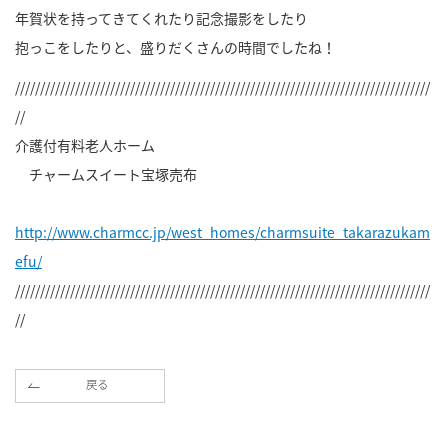
年賀状を持ってきてくれたり記念撮影をしたり
抱っこをしたりと、盛りだくさんの時間でしたね！
///////////////////////////////////////////////////////////////////////////////////
//
介護付有料老人ホーム
チャームスイート宝塚売布
http://www.charmcc.jp/west_homes/charmsuite_takarazukam
efu/
///////////////////////////////////////////////////////////////////////////////////
//
戻る