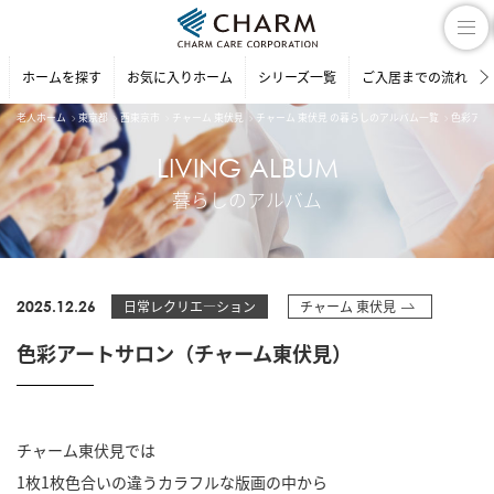
ホームを探す
お気に入りホーム
シリーズ一覧
ご入居までの流れ
老人ホーム
東京都
西東京市
チャーム 東伏見
チャーム 東伏見 の暮らしのアルバム一覧
色彩アー
LIVING ALBUM
暮らしのアルバム
2025.12.26
日常レクリエ―ション
チャーム 東伏見
色彩アートサロン（チャーム東伏見）
チャーム東伏見では
1枚1枚色合いの違うカラフルな版画の中から