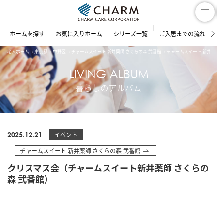
ホームを探す
お気に入りホーム
シリーズ一覧
ご入居までの流れ
老人ホーム
東京都
中野区
チャームスイート 新井薬師 さくらの森 弐番館
チャームスイート 新井薬
LIVING ALBUM
暮らしのアルバム
2025.12.21
イベント
チャームスイート 新井薬師 さくらの森 弐番館
クリスマス会（チャームスイート新井薬師 さくらの
森 弐番館）