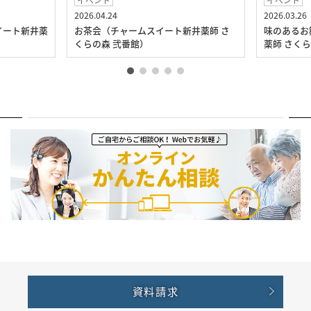
イベント
イベント
2026.04.24
2026.03.26
イート新井薬
お茶会（チャームスイート新井薬師 さ
味のあるお
くらの森 弐番館）
薬師 さく
資料請求