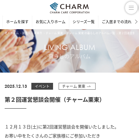
ホームを探す
お気に入りホーム
シリーズ一覧
ご入居までの流れ
老人ホーム
滋賀県
栗東市
チャーム 栗東
チャーム 栗東 の暮らしのアルバム一覧
第２回運営懇談
LIVING ALBUM
暮らしのアルバム
2025.12.13
イベント
チャーム 栗東
第２回運営懇談会開催（チャーム栗東）
１２月１３日(土)に第2回運営懇談会を開催いたしました。
お寒い中をたくさんのご家族様にご参加いただき