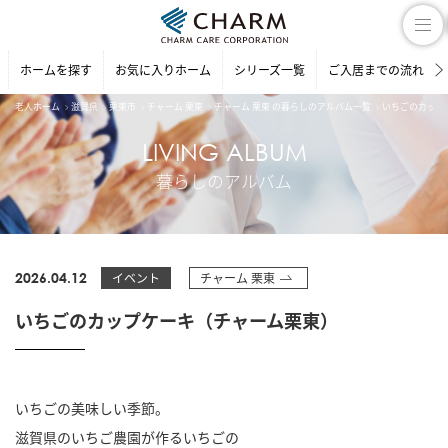
ホームを探す
お気に入りホーム
シリーズ一覧
ご入居までの流れ
老人ホーム
滋賀県
栗東市
チャーム 栗東
チャーム 栗東 の暮らしのアルバム一覧
いちごのカップ
LIVING ALBUM
暮らしのアルバム
2026.04.12
イベント
チャーム 栗東
いちごのカップケーキ（チャーム栗東）
いちごの美味しい季節。
滋賀県のいちご農園が作るいちごの