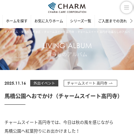
ホームを探す
お気に入りホーム
シリーズ一覧
ご入居までの流れ
老人ホーム
東京都
杉並区
チャームスイート 高円寺
チャームスイート 高円寺 の暮らしのアルバム
LIVING ALBUM
暮らしのアルバム
2025.11.16
外出イベント
チャームスイート 高円寺
馬橋公園へおでかけ（チャームスイート高円寺）
チャームスイート高円寺では、今日は秋の風を感じながら
馬橋公園へ紅葉狩りにお出かけました！