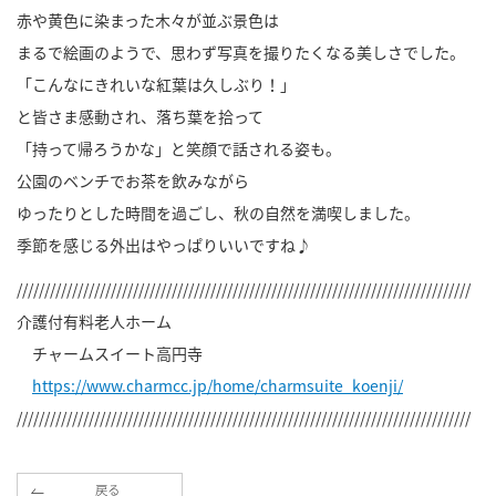
赤や黄色に染まった木々が並ぶ景色は
まるで絵画のようで、思わず写真を撮りたくなる美しさでした。
「こんなにきれいな紅葉は久しぶり！」
と皆さま感動され、落ち葉を拾って
「持って帰ろうかな」と笑顔で話される姿も。
公園のベンチでお茶を飲みながら
ゆったりとした時間を過ごし、秋の自然を満喫しました。
季節を感じる外出はやっぱりいいですね♪
//////////////////////////////////////////////////////////////////////////////////
介護付有料老人ホーム
チャームスイート高円寺
https://www.charmcc.jp/home/charmsuite_koenji/
//////////////////////////////////////////////////////////////////////////////////
戻る