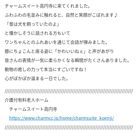
チャームスイート高円寺に来てくれました。
ふわふわの毛並みに触れると、自然と笑顔がこぼれます♪
「昔は犬を飼っていたのよ」
と懐かしそうに話される方もいて
ワンちゃんとのふれあいを通じて会話が弾みました。
膝にちょこんと座る姿に「かわいいねぇ」と声があがり
皆さんの表情が一気に柔らかくなる瞬間がたくさんありました。
動物の癒しの力って本当にすごいですね！
心がぽかぽか温まる一日でした。
//////////////////////////////////////////////////////////////////////////////////
介護付有料老人ホーム
チャームスイート高円寺
https://www.charmcc.jp/home/charmsuite_koenji/
//////////////////////////////////////////////////////////////////////////////////