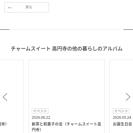
戻る
チャームスイート 高円寺の他の暮らしのアルバム
イベント
イベント
2026.06.22
2026.05.24
円寺）
新茶と和菓子の会（チャームスイート高
お誕生日会
円寺）